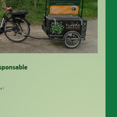
sponsable
a !