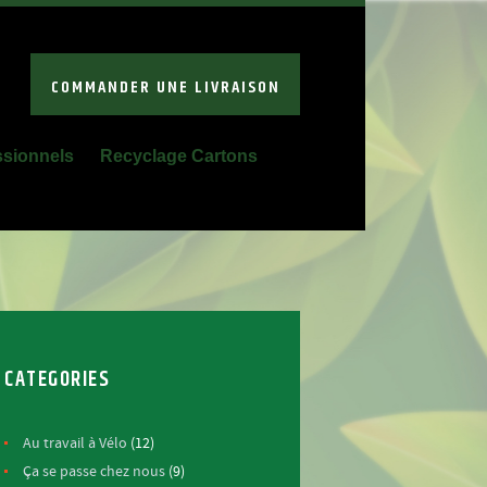
COMMANDER UNE LIVRAISON
ssionnels
Recyclage Cartons
CATEGORIES
Au travail à Vélo
(12)
Ça se passe chez nous
(9)