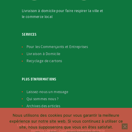
Livraison à domicile pour faire respirer la ville et
le commerce local
SERVICES
Pour les Commerçants et Entreprises
Livraison à Domicile
Recyclage de cartons
PLUS D’INFORMATIONS
Laissez-nous un message
Qui sommes nous ?
Archives des articles
Nous utilisons des cookies pour vous garantir la meilleure
expérience sur notre site web. Si vous continuez à utiliser ce
LuZéCa
© 2025. Tous Droits Réservés
site, nous supposerons que vous en êtes satisfait.
Mentions Légales
-
Conditions Générales de Vente