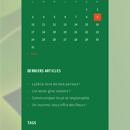
L
M
M
J
V
S
D
1
2
3
4
5
6
7
8
9
10
11
12
13
14
15
16
17
18
19
20
21
22
23
24
25
26
27
28
29
30
31
« Juin
DERNIERS ARTICLES
LuZéCa livre de tout partout !
Livraison gros volume ?
Communiquer local et responsable
Un inconnu vous offre des fleurs !
TAGS