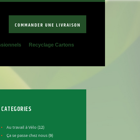
COMMANDER UNE LIVRAISON
ssionnels
Recyclage Cartons
CATEGORIES
Au travail à Vélo
(12)
Ça se passe chez nous
(9)