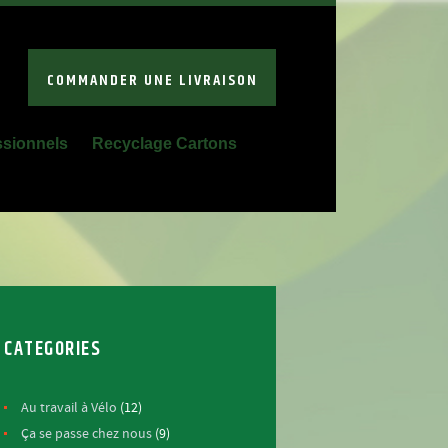
COMMANDER UNE LIVRAISON
ssionnels
Recyclage Cartons
CATEGORIES
Au travail à Vélo
(12)
Ça se passe chez nous
(9)