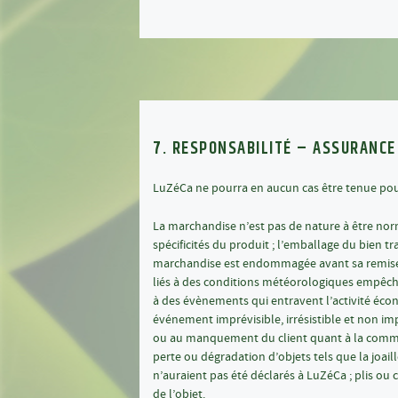
7. RESPONSABILITÉ – ASSURANCE
LuZéCa ne pourra en aucun cas être tenue pour
La marchandise n’est pas de nature à être norm
spécificités du produit ; l’emballage du bien tr
marchandise est endommagée avant sa remise à
liés à des conditions météorologiques empêchan
à des évènements qui entravent l’activité éco
événement imprévisible, irrésistible et non im
ou au manquement du client quant à la commun
perte ou dégradation d’objets tels que la joail
n’auraient pas été déclarés à LuZéCa ; plis ou c
de l’objet.