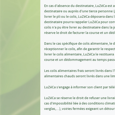
En cas d’absence du destinataire, LuZéCa est au
destinataire ou auprès d’une tierce personne (g
livrer le pli ou le colis, LuZéCa déposera dans 
destinataire pourra rappeler LuZéCa pour conve
colis n’a pu être livrer au destinataire dans la
réserve le droit de facturer la course et un
Dans le cas spécifique de colis alimentaire, le
réceptionner le colis, afin de garantir le respec
livrer le colis alimentaire, LuZéCa le restituera
course et un dédommagement au temps pass
Les colis alimentaires frais seront livrés dans l
alimentaires chauds seront livrés dans une l
LuZéCa s’engage à informer son client par tél
LuZéCa se réserve le droit de refuser une livra
cas d’impossibilité liée à des conditions climat
verglas,…), voiries fermées exigeant un détour 