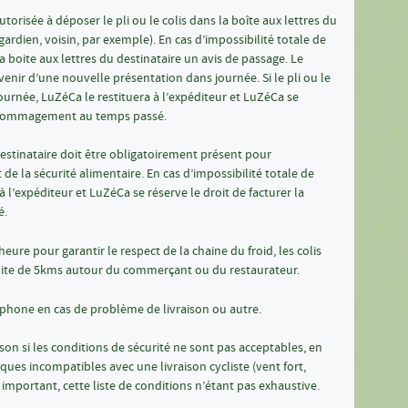
torisée à déposer le pli ou le colis dans la boîte aux lettres du
ardien, voisin, par exemple). En cas d’impossibilité totale de
la boite aux lettres du destinataire un avis de passage. Le
nir d’une nouvelle présentation dans journée. Si le pli ou le
 journée, LuZéCa le restituera à l’expéditeur et LuZéCa se
 dédommagement au temps passé.
 destinataire doit être obligatoirement présent pour
t de la sécurité alimentaire. En cas d’impossibilité totale de
 à l’expéditeur et LuZéCa se réserve le droit de facturer la
é.
’heure pour garantir le respect de la chaine du froid, les colis
imite de 5kms autour du commerçant ou du restaurateur.
éphone en cas de problème de livraison ou autre.
ison si les conditions de sécurité ne sont pas acceptables, en
iques incompatibles avec une livraison cycliste (vent fort,
important, cette liste de conditions n’étant pas exhaustive.