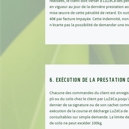
réalisées, le client doit verser à LuZéCa des pén
en vigueur au jour de la dernière prestation 
mise œuvre de cette pénalité de retard. En outr
40€ par facture impayée. Cette indemnité, non 
n’écarte pas la possibilité de demander une 
6. EXÉCUTION DE LA PRESTATION 
Chacune des commandes du client est enregis
pli ou du colis chez le client par LuZéCa jusqu’
dernier de sa signature ou de son cachet comm
exécution de la course et décharge LuZéCa de s
consultables sur simple demande. La limite de
de colis ne peut excéder 100kg.