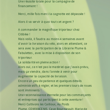
Une réussite totale pour la campagne de
financement !
Merci, mille fois merci la cagnotte est dépassée !
Alors il va servir à quoi tout cet argent ?
A commander le magnifique triporteur chez
Citibike !
Mais voilà, il faudra au moins 4 semaines avant
d’avoir la livraison du vélo, alors en attendant, ce
sera avec la participation de la Librairie Plume &
Fabulettes , avec la mise à disposition de son
triporteur.
La solidarité en pleine action !
Alors oui, ce n’est pas le matériel que j’avais prévu,
mais ça viendra, dans l’année à venir pour
augmenter la capacité de livraison.
Encore un peu de patience et quelques détails
administratifs à régler, et les premiers tours de roues
sont imminents !
Une reconnaissance éternelle pour les commerçants
et entreprises qui participent à cette aventure !
Merci
Cultivons les Cailloux
,
Au Poids
Plume
,
COM’ANCENIS
,
Cave Bournigault
,
Marie de