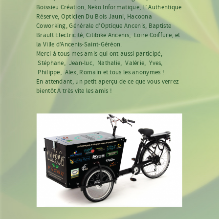
Boissieu Création
,
Neko Informatique,
L’ Authentique
Réserve
,
Opticien Du Bois Jauni
,
Hacoona
Coworking
,
Générale d’Optique Ancenis
,
Baptiste
Brault Electricité,
Citibike Ancenis
,
Loire Coiffure,
et
la
Ville d’Ancenis-Saint-Géréon.
Merci à tous mes amis qui ont aussi participé,
Stéphane, Jean-luc, Nathalie, Valérie, Yves,
Philippe, Alex, Romain et tous les anonymes !
En attendant, un petit aperçu de ce que vous verrez
bientôt A très vite les amis !